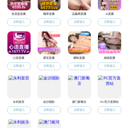
极乐禁地 召开2025版人才培养方案修订论证研讨会
极乐禁地 召开党委理论学习中心组学习（扩大）会
学院教师荣获“全国自强模范”称号
【思想引领】极乐禁地 过程装备与控制工程专业学生赴
郑...
极乐禁地 召开党委理论学习中心组学习会
极乐禁地 召开安全稳定工作会议
极乐禁地 举办研究生乒乓球比赛
极乐禁地 举办教师荣退座谈会
极乐禁地 召开期中教学检查师生座谈会
内蒙古工业大学汪建文教授应邀到极乐禁地 进行交流指导
第一页
<<上一页
下一页>>
尾页